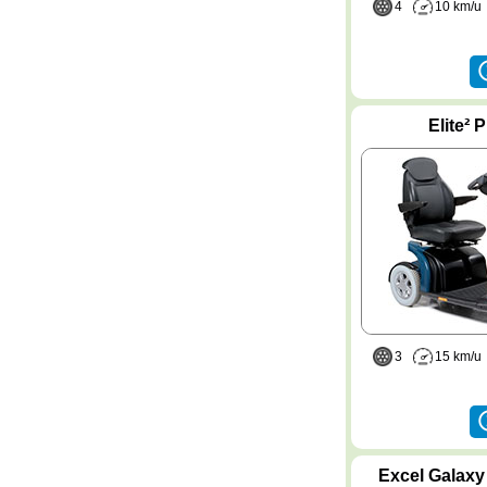
4
10 km/
Elite² 
3
15 km/
Excel Galaxy 