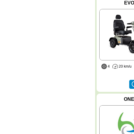
EV
4
20 km/
ON