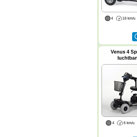
4
18 km/
Venus 4 Sp
luchtba
4
6 km/