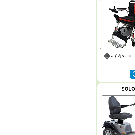
4
6 km/
SOLO