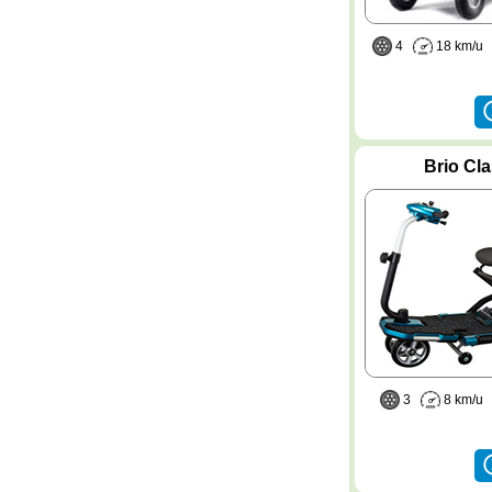
4
18 km/
Brio Cla
3
8 km/