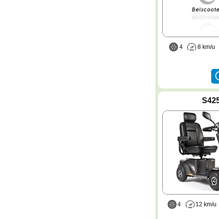
4
8 km/
S42
4
12 km/