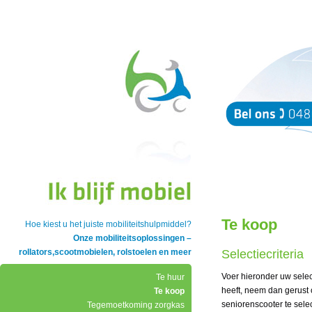
Te koop
Hoe kiest u het juiste mobiliteitshulpmiddel?
Onze mobiliteitsoplossingen –
rollators,scootmobielen, rolstoelen en meer
Selectiecriteria
Voer hieronder uw selec
Te huur
heeft, neem dan gerust c
Te koop
seniorenscooter te sele
Tegemoetkoming zorgkas