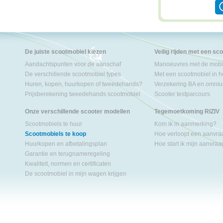
De juiste scootmobiel kiezen
Veilig rijden met een sc
Aandachtspunten voor de aanschaf
Manoeuvres met de mobil
De verschillende scootmobiel types
Met een scootmobiel in h
Huren, kopen, huurkopen of tweedehands?
Verzekering BA en omniu
Prijsberekening tweedehands scootmobiel
Scooter testparcours
Onze verschillende scooter modellen
Tegemoetkoming RIZIV
Scootmobiels te huur
Kom ik in aanmerking?
Scootmobiels te koop
Hoe verloopt een aanvr
Huurkopen en afbetalingsplan
Hoe start ik mijn aanvra
Garantie en terugnameregeling
Kwaliteit, normen en certificaten
De scootmobiel in mijn wagen krijgen