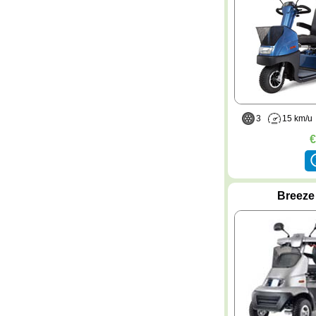
3
15 km/
€
Breeze