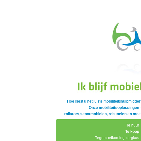
Hoe kiest u het juiste mobiliteitshulpmiddel
Onze mobiliteitsoplossingen 
rollators,scootmobielen, rolstoelen en mee
Te huur
Te koop
Tegemoetkoming zorgkas