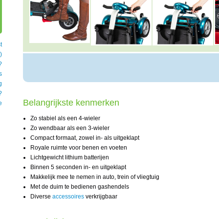
t
)
?
s
g
?
Belangrijkste kenmerken
e
Zo stabiel als een 4-wieler
Zo wendbaar als een 3-wieler
Compact formaat, zowel in- als uitgeklapt
Royale ruimte voor benen en voeten
Lichtgewicht lithium batterijen
Binnen 5 seconden in- en uitgeklapt
Makkelijk mee te nemen in auto, trein of vliegtuig
Met de duim te bedienen gashendels
Diverse
accessoires
verkrijgbaar