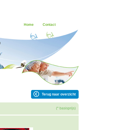
Home
Contact
Terug naar overzicht
(* basisprijs)