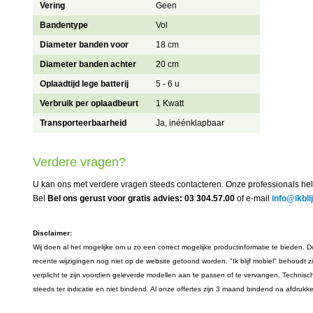
Vering
Geen
Bandentype
Vol
Diameter banden voor
18 cm
Diameter banden achter
20 cm
Oplaadtijd lege batterij
5 - 6 u
Verbruik per oplaadbeurt
1 Kwatt
Transporteerbaarheid
Ja, inéénklapbaar
Verdere vragen?
U kan ons met verdere vragen steeds contacteren. Onze professionals hel
Bel
Bel ons gerust voor gratis advies: 03 304.57.00
of e-mail
info@ikbli
Disclaimer:
Wij doen al het mogelijke om u zo een correct mogelijke productinformatie te bieden. Do
recente wijzigingen nog niet op de website getoond worden. "Ik blijf mobiel" behoudt z
verplicht te zijn voordien geleverde modellen aan te passen of te vervangen. Technisc
steeds ter indicatie en niet bindend. Al onze offertes zijn 3 maand bindend na afdrukk