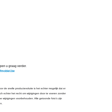
pen u graag verder.
jfmobiel.be
or de snelle productevolutie is het echter mogelijk dat er
ich echter het recht om wijzigingen door te voeren zonder
he wijzigingen voorbehouden. Alle getoonde foto's zijn
en.