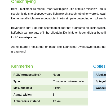
Omschrijving
Bent u niet meer zo mobiel, maar wilt u geen uitje of reisje missen? Dan i
scooter is de snelst opvouwbare lichtgewicht scootmobiel ter wereld; kwali
kleine metallic-blauwe scootmobiel in één simpele beweging om tot een ha
Bovendien kunt u de Brio scootmobiel door het duurzame en lichtgewich
kofferbak van uw auto of in het vliegtuig. De lichte en tegen diefstal beveil
tot 20 km reisplezier.
Aarzel daarom niet langer en maak snel kennis met uw nieuwe reispartner
graag rond!
Kenmerken
Opties
RIZIV terugbetaling?
Neen
Afdekze
Type
Compacte buitenscooter
Spiegel
Max. snelheid
8 km/u
Wandel
Aantal wielen
3
Actieradius afstand
12 km