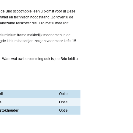
s de Brio scootmobiel een uitkomst voor u! Deze
tatief en technisch hoogstaand. Zo tovert u de
ndzame reiskoffer die u zo met u mee rolt.
t aluminium frame makkelijk meenemen in de
igde lithium batterijen zorgen voor maar liefst 15
. Want wat uw bestemming ook is, de Brio leidt u
il
Optie
s
Optie
stokhouder
Optie