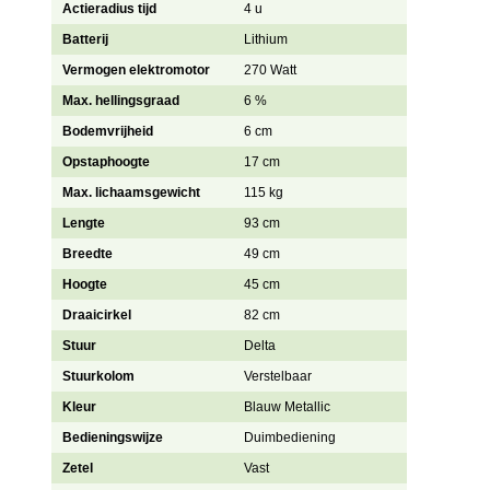
Actieradius tijd
4 u
Batterij
Lithium
Vermogen elektromotor
270 Watt
Max. hellingsgraad
6 %
Bodemvrijheid
6 cm
Opstaphoogte
17 cm
Max. lichaamsgewicht
115 kg
Lengte
93 cm
Breedte
49 cm
Hoogte
45 cm
Draaicirkel
82 cm
Stuur
Delta
Stuurkolom
Verstelbaar
Kleur
Blauw Metallic
Bedieningswijze
Duimbediening
Zetel
Vast