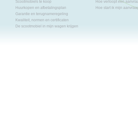
Scootmobiels te koop
Hoe verloopt een aanvr
Huurkopen en afbetalingsplan
Hoe start ik mijn aanvra
Garantie en terugnameregeling
Kwaliteit, normen en certificaten
De scootmobiel in mijn wagen krijgen