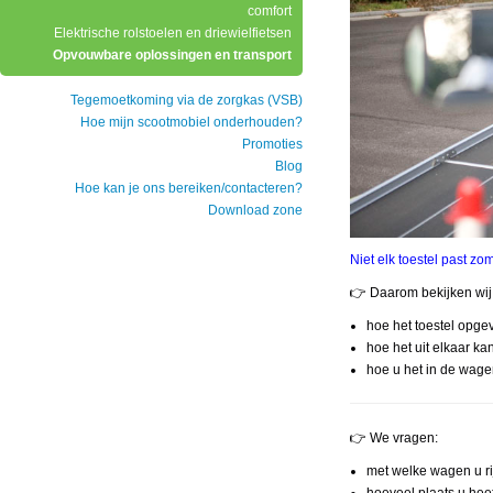
comfort
Elektrische rolstoelen en driewielfietsen
Opvouwbare oplossingen en transport
Tegemoetkoming via de zorgkas (VSB)
Hoe mijn scootmobiel onderhouden?
Promoties
Blog
Hoe kan je ons bereiken/contacteren?
Download zone
Niet elk toestel past z
👉 Daarom bekijken wi
hoe het toestel opg
hoe het uit elkaar k
hoe u het in de wagen
👉 We vragen:
met welke wagen u ri