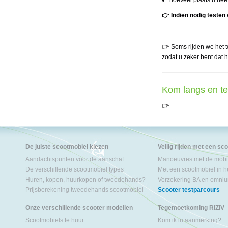
hoeveel plaats u heef
👉 Indien nodig testen
👉 Soms rijden we het t
zodat u zeker bent dat h
Kom langs en t
👉
De juiste scootmobiel kiezen
Veilig rijden met een sc
Aandachtspunten voor de aanschaf
Manoeuvres met de mobil
De verschillende scootmobiel types
Met een scootmobiel in h
Huren, kopen, huurkopen of tweedehands?
Verzekering BA en omniu
Prijsberekening tweedehands scootmobiel
Scooter testparcours
Onze verschillende scooter modellen
Tegemoetkoming RIZIV
Scootmobiels te huur
Kom ik in aanmerking?