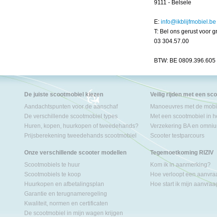
9111 - Belsele
E:
info@ikblijfmobiel.be
T: Bel ons gerust voor gr
03 304.57.00
BTW: BE 0809.396.605
De juiste scootmobiel kiezen
Veilig rijden met een sc
Aandachtspunten voor de aanschaf
Manoeuvres met de mobil
De verschillende scootmobiel types
Met een scootmobiel in h
Huren, kopen, huurkopen of tweedehands?
Verzekering BA en omniu
Prijsberekening tweedehands scootmobiel
Scooter testparcours
Onze verschillende scooter modellen
Tegemoetkoming RIZIV
Scootmobiels te huur
Kom ik in aanmerking?
Scootmobiels te koop
Hoe verloopt een aanvr
Huurkopen en afbetalingsplan
Hoe start ik mijn aanvra
Garantie en terugnameregeling
Kwaliteit, normen en certificaten
De scootmobiel in mijn wagen krijgen