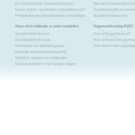
De verschillende scootmobiel types
Met een scootmobiel in h
Huren, kopen, huurkopen of tweedehands?
Verzekering BA en omniu
Prijsberekening tweedehands scootmobiel
Scooter testparcours
Onze verschillende scooter modellen
Tegemoetkoming RIZIV
Scootmobiels te huur
Kom ik in aanmerking?
Scootmobiels te koop
Hoe verloopt een aanvr
Huurkopen en afbetalingsplan
Hoe start ik mijn aanvra
Garantie en terugnameregeling
Kwaliteit, normen en certificaten
De scootmobiel in mijn wagen krijgen