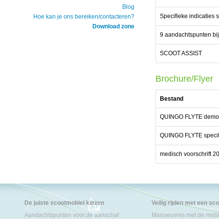
Blog
Specifieke indicaties
Hoe kan je ons bereiken/contacteren?
Download zone
9 aandachtspunten bi
SCOOT ASSIST
Brochure/Flyer
Bestand
QUINGO FLYTE demo
QUINGO FLYTE specifi
medisch voorschrift 2
De juiste scootmobiel kiezen
Veilig rijden met een sc
Aandachtspunten voor de aanschaf
Manoeuvres met de mobil