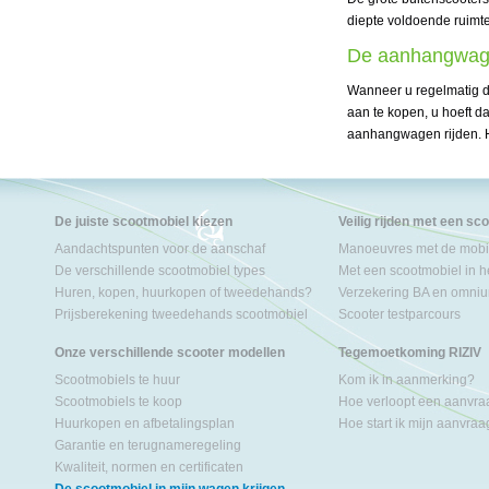
diepte voldoende ruimte
De aanhangwa
Wanneer u regelmatig d
aan te kopen, u hoeft da
aanhangwagen rijden. He
De juiste scootmobiel kiezen
Veilig rijden met een sc
Aandachtspunten voor de aanschaf
Manoeuvres met de mobil
De verschillende scootmobiel types
Met een scootmobiel in h
Huren, kopen, huurkopen of tweedehands?
Verzekering BA en omniu
Prijsberekening tweedehands scootmobiel
Scooter testparcours
Onze verschillende scooter modellen
Tegemoetkoming RIZIV
Scootmobiels te huur
Kom ik in aanmerking?
Scootmobiels te koop
Hoe verloopt een aanvr
Huurkopen en afbetalingsplan
Hoe start ik mijn aanvra
Garantie en terugnameregeling
Kwaliteit, normen en certificaten