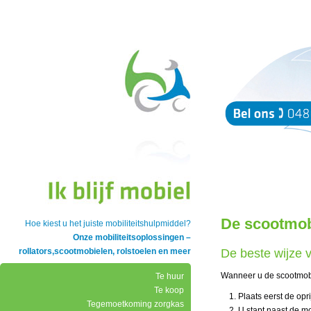
De scootmobi
Hoe kiest u het juiste mobiliteitshulpmiddel?
Onze mobiliteitsoplossingen –
rollators,scootmobielen, rolstoelen en meer
De beste wijze v
Wanneer u de scootmobi
Te huur
Te koop
Plaats eerst de opr
Tegemoetkoming zorgkas
U stapt naast de mo