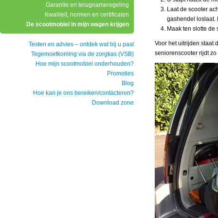
Garantie en terugnameregeling
Laat de scooter ach
Kwaliteit, normen en certificaten
gashendel loslaat. 
De scootmobiel in mijn wagen krijgen
Maak ten slotte de 
Voor het uitrijden staat
Testen en advies – ontdek wat bij u past
seniorenscooter rijdt zo
Tegemoetkoming via de zorgkas (VSB)
Hoe mijn scootmobiel onderhouden?
Promoties
Blog
Hoe kan je ons bereiken/contacteren?
Download zone