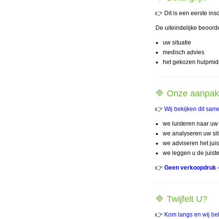
👉 Dit is een eerste insc
De uiteindelijke beoord
uw situatie
medisch advies
het gekozen hulpmid
🔷 Onze aanpak
👉
Wij bekijken dit sam
we luisteren naar u
we analyseren uw sit
we adviseren het jui
we leggen u de juiste
👉
Geen verkoopdruk –
🔷 Twijfelt U?
👉
Kom langs en wij bek