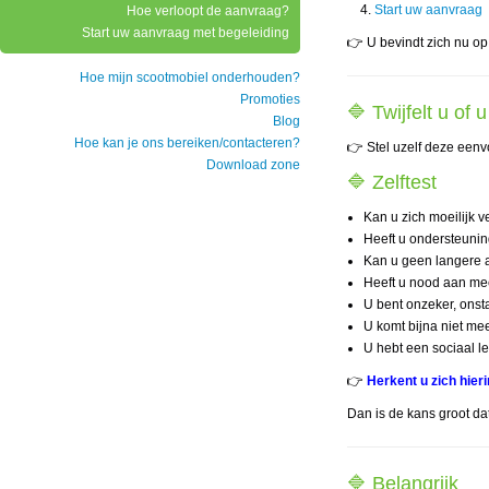
Start uw aanvraag
Hoe verloopt de aanvraag?
Start uw aanvraag met begeleiding
👉 U bevindt zich nu op
Hoe mijn scootmobiel onderhouden?
Promoties
🔷 Twijfelt u o
Blog
Hoe kan je ons bereiken/contacteren?
👉 Stel uzelf deze een
Download zone
🔷 Zelftest
Kan u zich moeilijk 
Heeft u ondersteunin
Kan u geen langere a
Heeft u nood aan mee
U bent onzeker, onsta
U komt bijna niet me
U hebt een sociaal l
👉
Herkent u zich hier
Dan is de kans groot da
🔷 Belangrijk