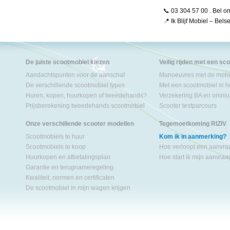
📞 03 304 57 00 . Bel o
📍 Ik Blijf Mobiel – Bels
De juiste scootmobiel kiezen
Veilig rijden met een sc
Aandachtspunten voor de aanschaf
Manoeuvres met de mobil
De verschillende scootmobiel types
Met een scootmobiel in h
Huren, kopen, huurkopen of tweedehands?
Verzekering BA en omniu
Prijsberekening tweedehands scootmobiel
Scooter testparcours
Onze verschillende scooter modellen
Tegemoetkoming RIZIV
Scootmobiels te huur
Kom ik in aanmerking?
Scootmobiels te koop
Hoe verloopt een aanvr
Huurkopen en afbetalingsplan
Hoe start ik mijn aanvra
Garantie en terugnameregeling
Kwaliteit, normen en certificaten
De scootmobiel in mijn wagen krijgen