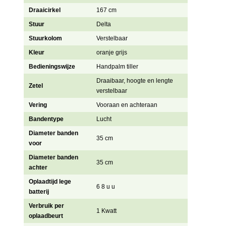
Draaicirkel
167 cm
Stuur
Delta
Stuurkolom
Verstelbaar
Kleur
oranje grijs
Bedieningswijze
Handpalm tiller
Draaibaar, hoogte en lengte
Zetel
verstelbaar
Vering
Vooraan en achteraan
Bandentype
Lucht
Diameter banden
35 cm
voor
Diameter banden
35 cm
achter
Oplaadtijd lege
6 8 u u
batterij
Verbruik per
1 Kwatt
oplaadbeurt