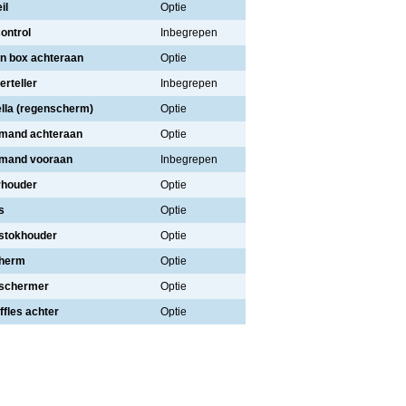
il
Optie
ontrol
Inbegrepen
n box achteraan
Optie
erteller
Inbegrepen
lla (regenscherm)
Optie
mand achteraan
Optie
mand vooraan
Inbegrepen
rhouder
Optie
s
Optie
stokhouder
Optie
herm
Optie
eschermer
Optie
ffles achter
Optie