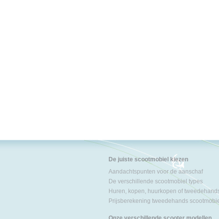
De juiste scootmobiel kiezen
Aandachtspunten voor de aanschaf
De verschillende scootmobiel types
Huren, kopen, huurkopen of tweedehand
Prijsberekening tweedehands scootmobi
Onze verschillende scooter modellen