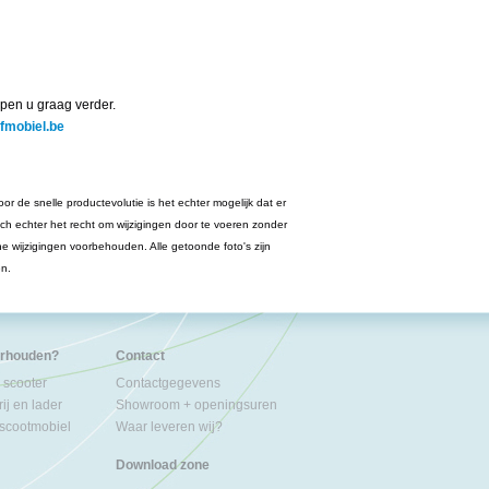
pen u graag verder.
jfmobiel.be
or de snelle productevolutie is het echter mogelijk dat er
ich echter het recht om wijzigingen door te voeren zonder
he wijzigingen voorbehouden. Alle getoonde foto's zijn
en.
erhouden?
Contact
 scooter
Contactgegevens
ij en lader
Showroom + openingsuren
 scootmobiel
Waar leveren wij?
Download zone