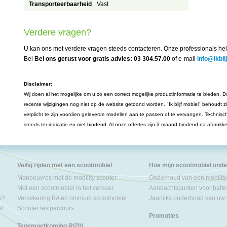
Transporteerbaarheid
Vast
Verdere vragen?
U kan ons met verdere vragen steeds contacteren. Onze professionals hel
Bel
Bel ons gerust voor gratis advies: 03 304.57.00
of e-mail
info@ikbli
Disclaimer:
Wij doen al het mogelijke om u zo een correct mogelijke productinformatie te bieden. Do
recente wijzigingen nog niet op de website getoond worden. "Ik blijf mobiel" behoudt z
verplicht te zijn voordien geleverde modellen aan te passen of te vervangen. Technisc
steeds ter indicatie en niet bindend. Al onze offertes zijn 3 maand bindend na afdrukk
Veilig rijden met een scootmobiel
Hoe mijn scootmobiel ond
Manoeuvres met de mobility scooter
Onderhoud van een mobility
Met een scootmobiel in het verkeer
Aandachtspunten voor batter
s?
Verzekering BA en omnium scootmobiel
Jaarlijks onderhoud van uw
el
Scooter testparcours
Promoties
Tegemoetkoming RIZIV