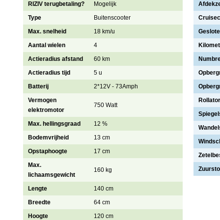
RIZIV terugbetaling?
Mogelijk
Afdekze
Type
Buitenscooter
Cruisec
Max. snelheid
18 km/u
Geslote
Aantal wielen
4
Kilomet
Actieradius afstand
60 km
Numbre
Actieradius tijd
5 u
Opberg
Batterij
2*12V - 73Amph
Opberg
Vermogen
Rollato
750 Watt
elektromotor
Spiegel
Max. hellingsgraad
12 %
Wandel
Bodemvrijheid
13 cm
Windsc
Opstaphoogte
17 cm
Zetelb
Max.
Zuursto
160 kg
lichaamsgewicht
Lengte
140 cm
Breedte
64 cm
Hoogte
120 cm