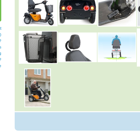
t
)
?
s
g
?
e