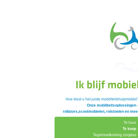
Hoe kiest u het juiste mobiliteitshulpmiddel
Onze mobiliteitsoplossingen 
rollators,scootmobielen, rolstoelen en mee
Te huur
Te koop
Tegemoetkoming zorgkas