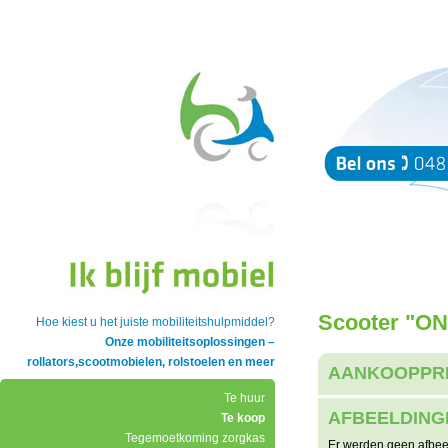
Scooter "O
Hoe kiest u het juiste mobiliteitshulpmiddel?
Onze mobiliteitsoplossingen –
rollators,scootmobielen, rolstoelen en meer
AANKOOPPR
Te huur
AFBEELDING
Te koop
Tegemoetkoming zorgkas
Er werden geen afbee