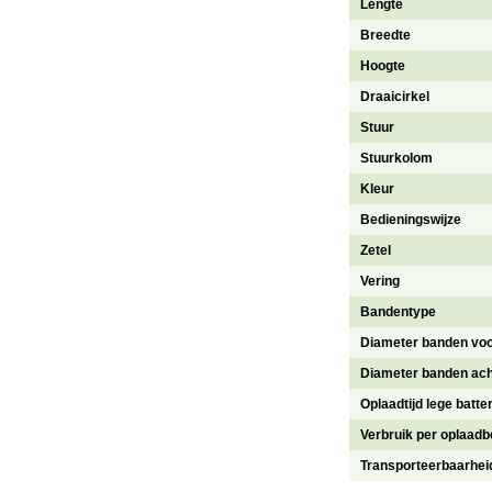
Lengte
Breedte
Hoogte
Draaicirkel
Stuur
Stuurkolom
Kleur
Bedieningswijze
Zetel
Vering
Bandentype
Diameter banden vo
Diameter banden ach
Oplaadtijd lege batter
Verbruik per oplaadb
Transporteerbaarhei