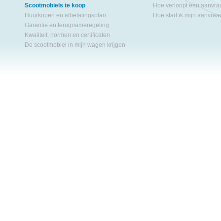
Scootmobiels te koop
Hoe verloopt een aanvr
Huurkopen en afbetalingsplan
Hoe start ik mijn aanvra
Garantie en terugnameregeling
Kwaliteit, normen en certificaten
De scootmobiel in mijn wagen krijgen