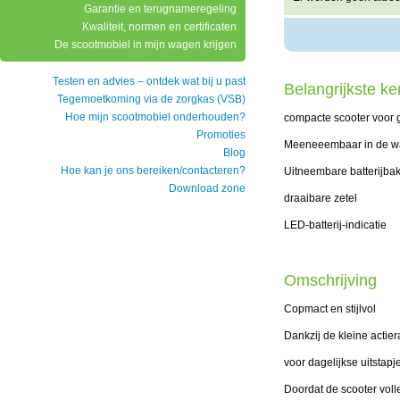
Garantie en terugnameregeling
Kwaliteit, normen en certificaten
De scootmobiel in mijn wagen krijgen
Testen en advies – ontdek wat bij u past
Belangrijkste k
Tegemoetkoming via de zorgkas (VSB)
Hoe mijn scootmobiel onderhouden?
compacte scooter voor 
Promoties
Meeneeembaar in de wa
Blog
Hoe kan je ons bereiken/contacteren?
Uitneembare batterijba
Download zone
draaibare zetel
LED-batterij-indicatie
Omschrijving
Copmact en stijlvol
Dankzij de kleine actie
voor dagelijkse uitstapj
Doordat de scooter voll