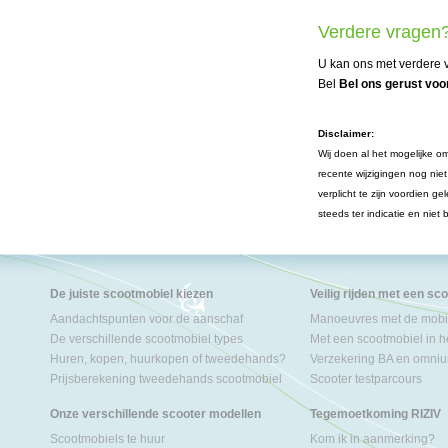
Verdere vragen
U kan ons met verdere v
Bel
Bel ons gerust voor
Disclaimer:
Wij doen al het mogelijke om
recente wijzigingen nog nie
verplicht te zijn voordien 
steeds ter indicatie en niet
De juiste scootmobiel kiezen
Veilig rijden met een sc
Aandachtspunten voor de aanschaf
Manoeuvres met de mobil
De verschillende scootmobiel types
Met een scootmobiel in h
Huren, kopen, huurkopen of tweedehands?
Verzekering BA en omniu
Prijsberekening tweedehands scootmobiel
Scooter testparcours
Onze verschillende scooter modellen
Tegemoetkoming RIZIV
Scootmobiels te huur
Kom ik in aanmerking?