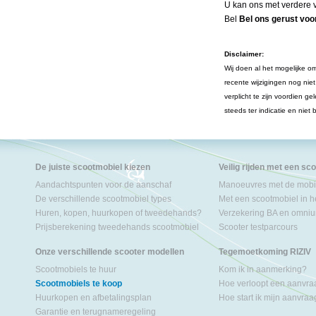
U kan ons met verdere v
Bel
Bel ons gerust voor
Disclaimer:
Wij doen al het mogelijke om
recente wijzigingen nog nie
verplicht te zijn voordien 
steeds ter indicatie en niet
De juiste scootmobiel kiezen
Veilig rijden met een sc
Aandachtspunten voor de aanschaf
Manoeuvres met de mobil
De verschillende scootmobiel types
Met een scootmobiel in h
Huren, kopen, huurkopen of tweedehands?
Verzekering BA en omniu
Prijsberekening tweedehands scootmobiel
Scooter testparcours
Onze verschillende scooter modellen
Tegemoetkoming RIZIV
Scootmobiels te huur
Kom ik in aanmerking?
Scootmobiels te koop
Hoe verloopt een aanvr
Huurkopen en afbetalingsplan
Hoe start ik mijn aanvra
Garantie en terugnameregeling