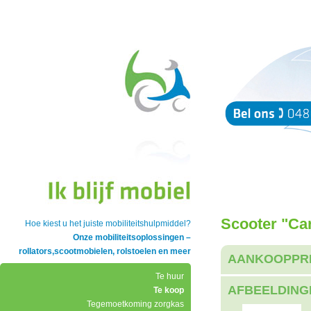
Scooter "Ca
Hoe kiest u het juiste mobiliteitshulpmiddel?
Onze mobiliteitsoplossingen –
rollators,scootmobielen, rolstoelen en meer
AANKOOPPR
Te huur
AFBEELDING
Te koop
Tegemoetkoming zorgkas