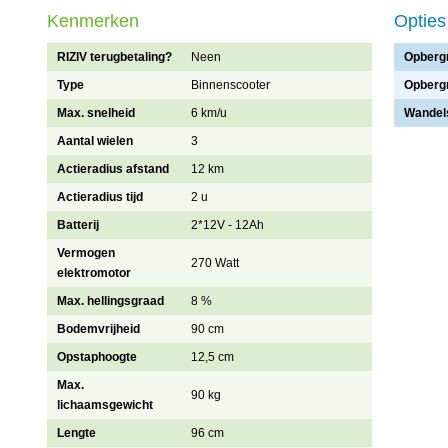
Kenmerken
Opties
RIZIV terugbetaling?
Neen
Opberg
Type
Binnenscooter
Opberg
Max. snelheid
6 km/u
Wandel
Aantal wielen
3
Actieradius afstand
12 km
Actieradius tijd
2 u
Batterij
2*12V - 12Ah
Vermogen
270 Watt
elektromotor
Max. hellingsgraad
8 %
Bodemvrijheid
90 cm
Opstaphoogte
12,5 cm
Max.
90 kg
lichaamsgewicht
Lengte
96 cm