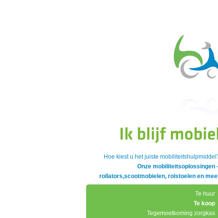
Hoe kiest u het juiste mobiliteitshulpmiddel
Onze mobiliteitsoplossingen 
rollators,scootmobielen, rolstoelen en mee
Te huur
Te koop
Tegemoetkoming zorgkas