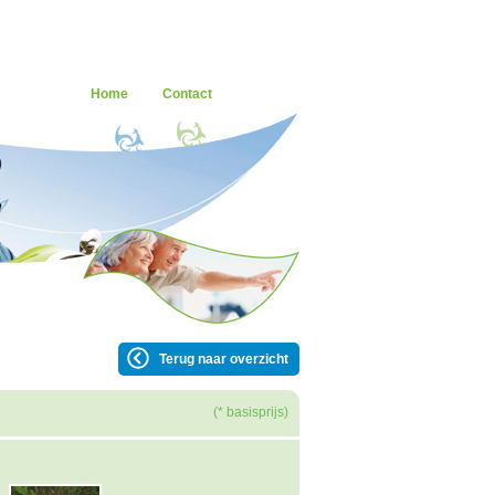
Home
Contact
Terug naar overzicht
(* basisprijs)