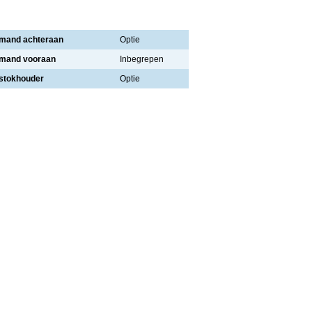
mand achteraan
Optie
mand vooraan
Inbegrepen
stokhouder
Optie