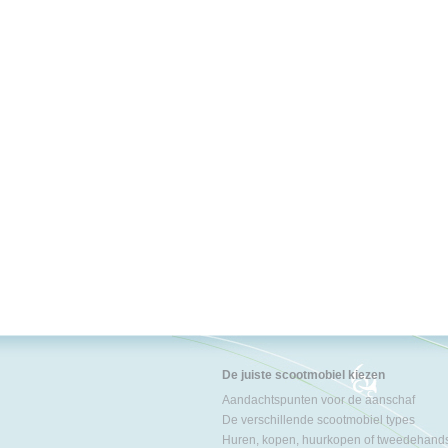
De juiste scootmobiel kiezen
Aandachtspunten voor de aanschaf
De verschillende scootmobiel types
Huren, kopen, huurkopen of tweedehand