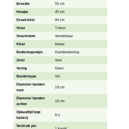
Breedte
55 cm
Hoogte
40 cm
Draaicirkel
94 cm
Stuur
T-stuur
Stuurkolom
Verstelbaar
Kleur
blauw
Bedieningswijze
Duimbediening
Zetel
Vast
Vering
Geen
Bandentype
Vol
Diameter banden
19 cm
voor
Diameter banden
19 cm
achter
Oplaadtijd lege
8 u
batterij
Verbruik per
1 Kwatt