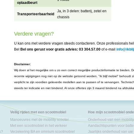
oplaadbeurt
Ja, in 3 delen: batterij, zetel en
Transporteerbaarheid
chassis
Verdere vragen?
U kan ons met verdere vragen steeds contacteren. Onze professionals hel
Bel
Bel ons gerust voor gratis advies: 03 304.57.00
of e-mail
info@ikbli
Disclaimer:
Wij doen al het mogelijke om u zo een correct mogelijke productinformatie te bieden. Do
recente wijzigingen nog niet op de website getoond worden. "Ik blijf mobiel" behoudt z
verplicht te zijn voordien geleverde modellen aan te passen of te vervangen. Technisc
steeds ter indicatie en niet bindend. Al onze offertes zijn 3 maand bindend na afdrukk
Veilig rijden met een scootmobiel
Hoe mijn scootmobiel ond
Manoeuvres met de mobility scooter
Onderhoud van een mobility
Met een scootmobiel in het verkeer
Aandachtspunten voor batter
s?
Verzekering BA en omnium scootmobiel
Jaarlijks onderhoud van uw