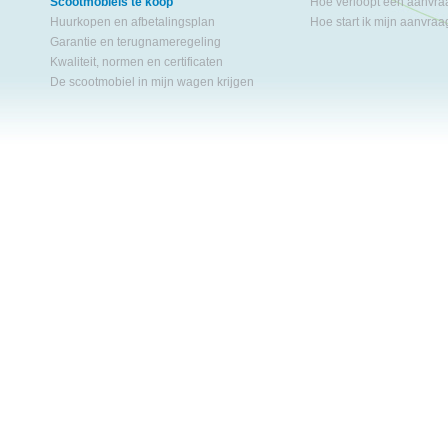
Scootmobiels te koop
Hoe verloopt een aanvr
Huurkopen en afbetalingsplan
Hoe start ik mijn aanvra
Garantie en terugnameregeling
Kwaliteit, normen en certificaten
De scootmobiel in mijn wagen krijgen