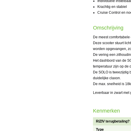
Individuele instelbaa
Krachtig en stabiel
Cruise Control en n
Omschrijving
De meest comfortabele dr
Deze scooter stuurt lic
worden opgevangen, zon
De vering een zithouding
Het dashbord van de SOL
temperatuur zijn op de d
De SOLO is tweezijdig b
duidelijke claxon.
De max. snelheid is 18k
Leverbaar in zwart met g
Kenmerken
RIZIV terugbetaling?
Type