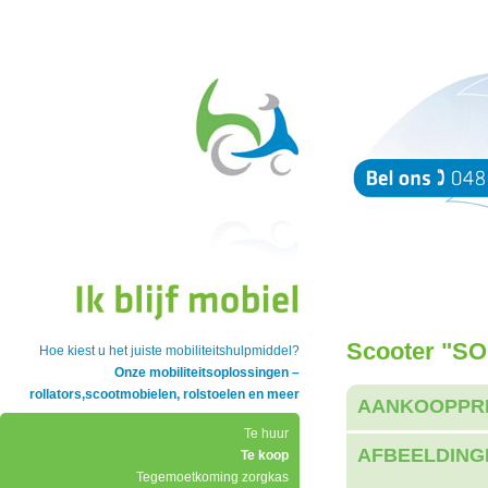
Scooter "SO
Hoe kiest u het juiste mobiliteitshulpmiddel?
Onze mobiliteitsoplossingen –
rollators,scootmobielen, rolstoelen en meer
AANKOOPPR
Te huur
AFBEELDING
Te koop
Tegemoetkoming zorgkas