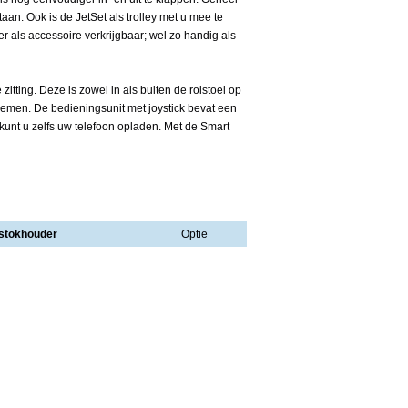
taan. Ook is de JetSet als trolley met u mee te
fer als accessoire verkrijgbaar; wel zo handig als
zitting. Deze is zowel in als buiten de rolstoel op
nemen. De bedieningsunit met joystick bevat een
kunt u zelfs uw telefoon opladen. Met de Smart
stokhouder
Optie