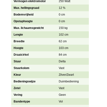
Vermogen elektromotor
250 Watt
Max. hellingsgraad
12 %
Bodemvrijheid
0 cm
Opstaphoogte
0 cm
Max. lichaamsgewicht
150 kg
Lengte
102 cm
Breedte
62 cm
Hoogte
103 cm
Draaicirkel
84 cm
Stuur
Delta
Stuurkolom
Vast
Kleur
Zilver/Zwart
Bedieningswijze
Duimbediening
Zetel
Vast
Vering
Geen
Bandentype
Vol