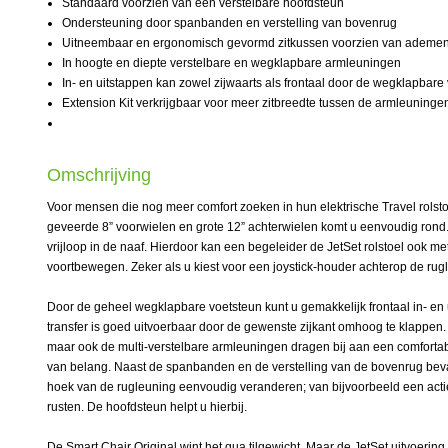
Standaard voorzien van een verstelbare hoofdsteun
Ondersteuning door spanbanden en verstelling van bovenrug
Uitneembaar en ergonomisch gevormd zitkussen voorzien van ademend
In hoogte en diepte verstelbare en wegklapbare armleuningen
In- en uitstappen kan zowel zijwaarts als frontaal door de wegklapbar
Extension Kit verkrijgbaar voor meer zitbreedte tussen de armleuninge
Omschrijving
Voor mensen die nog meer comfort zoeken in hun elektrische Travel rolsto
geveerde 8” voorwielen en grote 12” achterwielen komt u eenvoudig rond.
vrijloop in de naaf. Hierdoor kan een begeleider de JetSet rolstoel ook 
voortbewegen. Zeker als u kiest voor een joystick-houder achterop de rug
Door de geheel wegklapbare voetsteun kunt u gemakkelijk frontaal in- en u
transfer is goed uitvoerbaar door de gewenste zijkant omhoog te klappen.
maar ook de multi-verstelbare armleuningen dragen bij aan een comfortabe
van belang. Naast de spanbanden en de verstelling van de bovenrug beva
hoek van de rugleuning eenvoudig veranderen; van bijvoorbeeld een actie
rusten. De hoofdsteun helpt u hierbij.
De Smart Chair Original wint het qua tilgewicht. Maar de JetSet uitvoering