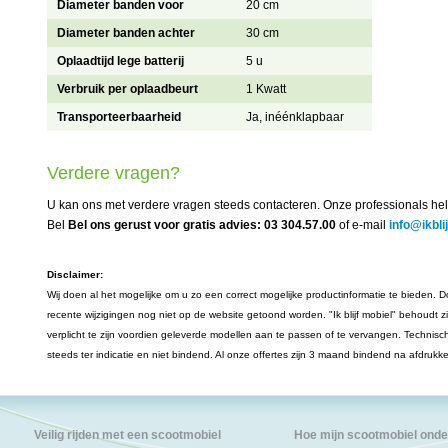
Diameter banden voor
20 cm
Diameter banden achter
30 cm
Oplaadtijd lege batterij
5 u
Verbruik per oplaadbeurt
1 Kwatt
Transporteerbaarheid
Ja, inéénklapbaar
Verdere vragen?
U kan ons met verdere vragen steeds contacteren. Onze professionals hel
Bel
Bel ons gerust voor gratis advies: 03 304.57.00
of e-mail
info@ikbli
Disclaimer:
Wij doen al het mogelijke om u zo een correct mogelijke productinformatie te bieden. Do
recente wijzigingen nog niet op de website getoond worden. "Ik blijf mobiel" behoudt z
verplicht te zijn voordien geleverde modellen aan te passen of te vervangen. Technisc
steeds ter indicatie en niet bindend. Al onze offertes zijn 3 maand bindend na afdrukk
Veilig rijden met een scootmobiel
Hoe mijn scootmobiel ond