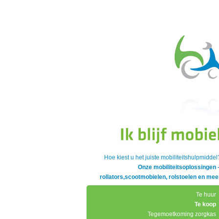
Hoe kiest u het juiste mobiliteitshulpmiddel
Onze mobiliteitsoplossingen 
rollators,scootmobielen, rolstoelen en mee
Te huur
Te koop
Tegemoetkoming zorgkas