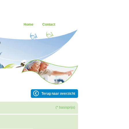
Home
Contact
Terug naar overzicht
(* basisprijs)