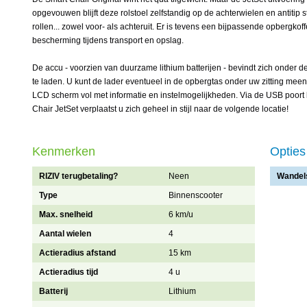
opgevouwen blijft deze rolstoel zelfstandig op de achterwielen en antitip s
rollen... zowel voor- als achteruit. Er is tevens een bijpassende opbergkof
bescherming tijdens transport en opslag.
De accu - voorzien van duurzame lithium batterijen - bevindt zich onder de 
te laden. U kunt de lader eventueel in de opbergtas onder uw zitting mee
LCD scherm vol met informatie en instelmogelijkheden. Via de USB poort 
Chair JetSet verplaatst u zich geheel in stijl naar de volgende locatie!
Kenmerken
Opties
RIZIV terugbetaling?
Neen
Wandel
Type
Binnenscooter
Max. snelheid
6 km/u
Aantal wielen
4
Actieradius afstand
15 km
Actieradius tijd
4 u
Batterij
Lithium