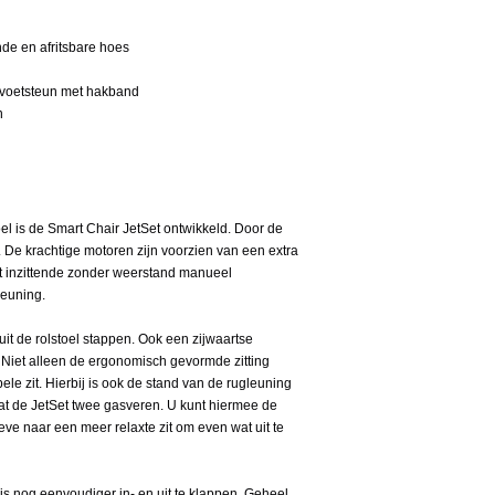
e en afritsbare hoes
e voetsteun met hakband
n
el is de Smart Chair JetSet ontwikkeld. Door de
 De krachtige motoren zijn voorzien van een extra
met inzittende zonder weerstand manueel
leuning.
it de rolstoel stappen. Ook een zijwaartse
 Niet alleen de ergonomisch gevormde zitting
le zit. Hierbij is ook de stand van de rugleuning
t de JetSet twee gasveren. U kunt hiermee de
ve naar een meer relaxte zit om even wat uit te
 is nog eenvoudiger in- en uit te klappen. Geheel