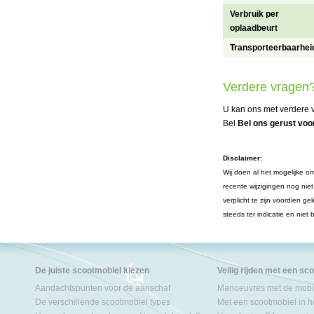
Verbruik per
oplaadbeurt
Transporteerbaarhei
Verdere vragen
U kan ons met verdere v
Bel
Bel ons gerust voor
Disclaimer:
Wij doen al het mogelijke om
recente wijzigingen nog nie
verplicht te zijn voordien 
steeds ter indicatie en niet
De juiste scootmobiel kiezen
Veilig rijden met een sc
Aandachtspunten voor de aanschaf
Manoeuvres met de mobil
De verschillende scootmobiel types
Met een scootmobiel in h