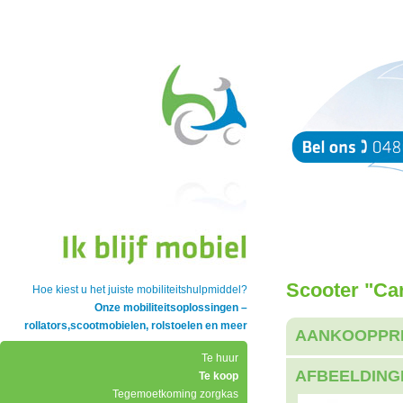
Scooter "Ca
Hoe kiest u het juiste mobiliteitshulpmiddel?
Onze mobiliteitsoplossingen –
rollators,scootmobielen, rolstoelen en meer
AANKOOPPR
Te huur
AFBEELDING
Te koop
Tegemoetkoming zorgkas