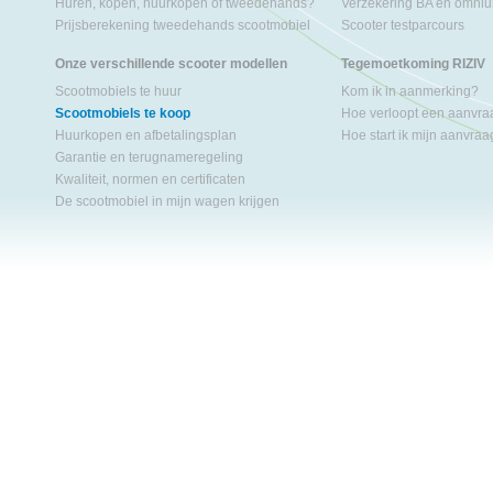
Huren, kopen, huurkopen of tweedehands?
Verzekering BA en omniu
Prijsberekening tweedehands scootmobiel
Scooter testparcours
Onze verschillende scooter modellen
Tegemoetkoming RIZIV
Scootmobiels te huur
Kom ik in aanmerking?
Scootmobiels te koop
Hoe verloopt een aanvr
Huurkopen en afbetalingsplan
Hoe start ik mijn aanvra
Garantie en terugnameregeling
Kwaliteit, normen en certificaten
De scootmobiel in mijn wagen krijgen