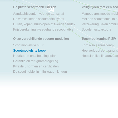
De juiste scootmobiel kiezen
Veilig rijden met een sc
Aandachtspunten voor de aanschaf
Manoeuvres met de mobil
De verschillende scootmobiel types
Met een scootmobiel in h
Huren, kopen, huurkopen of tweedehands?
Verzekering BA en omniu
Prijsberekening tweedehands scootmobiel
Scooter testparcours
Onze verschillende scooter modellen
Tegemoetkoming RIZIV
Scootmobiels te huur
Kom ik in aanmerking?
Scootmobiels te koop
Hoe verloopt een aanvr
Huurkopen en afbetalingsplan
Hoe start ik mijn aanvra
Garantie en terugnameregeling
Kwaliteit, normen en certificaten
De scootmobiel in mijn wagen krijgen