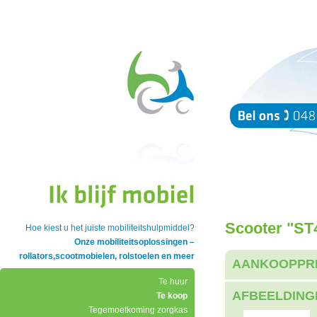
Scooter "ST
Hoe kiest u het juiste mobiliteitshulpmiddel?
Onze mobiliteitsoplossingen –
rollators,scootmobielen, rolstoelen en meer
AANKOOPPR
Te huur
AFBEELDING
Te koop
Tegemoetkoming zorgkas