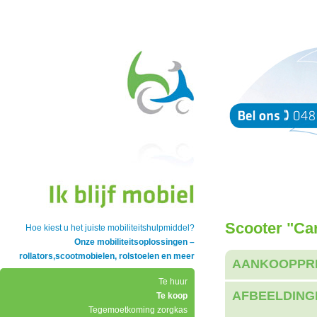
Scooter "Ca
Hoe kiest u het juiste mobiliteitshulpmiddel?
Onze mobiliteitsoplossingen –
rollators,scootmobielen, rolstoelen en meer
AANKOOPPR
Te huur
AFBEELDING
Te koop
Tegemoetkoming zorgkas