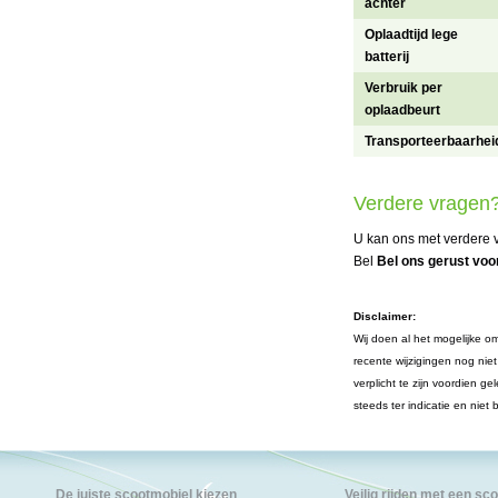
achter
Oplaadtijd lege
batterij
Verbruik per
oplaadbeurt
Transporteerbaarhei
Verdere vragen
U kan ons met verdere v
Bel
Bel ons gerust voor
Disclaimer:
Wij doen al het mogelijke om
recente wijzigingen nog nie
verplicht te zijn voordien 
steeds ter indicatie en niet
De juiste scootmobiel kiezen
Veilig rijden met een sc