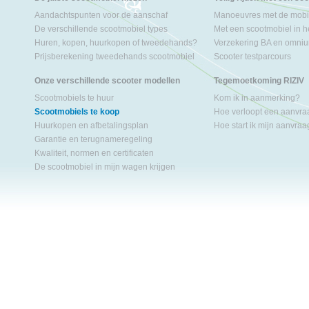
Aandachtspunten voor de aanschaf
Manoeuvres met de mobil
De verschillende scootmobiel types
Met een scootmobiel in h
Huren, kopen, huurkopen of tweedehands?
Verzekering BA en omniu
Prijsberekening tweedehands scootmobiel
Scooter testparcours
Onze verschillende scooter modellen
Tegemoetkoming RIZIV
Scootmobiels te huur
Kom ik in aanmerking?
Scootmobiels te koop
Hoe verloopt een aanvr
Huurkopen en afbetalingsplan
Hoe start ik mijn aanvra
Garantie en terugnameregeling
Kwaliteit, normen en certificaten
De scootmobiel in mijn wagen krijgen