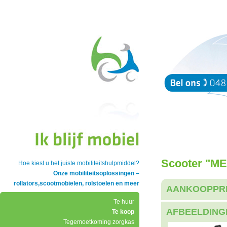
Scooter "ME
Hoe kiest u het juiste mobiliteitshulpmiddel?
Onze mobiliteitsoplossingen –
rollators,scootmobielen, rolstoelen en meer
AANKOOPPR
Te huur
AFBEELDING
Te koop
Tegemoetkoming zorgkas