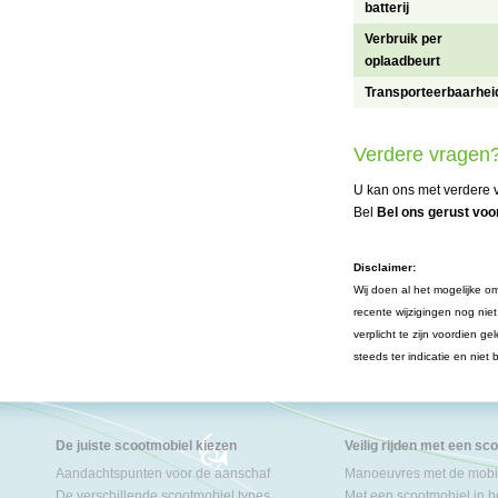
batterij
Verbruik per
oplaadbeurt
Transporteerbaarhei
Verdere vragen
U kan ons met verdere v
Bel
Bel ons gerust voor
Disclaimer:
Wij doen al het mogelijke om
recente wijzigingen nog nie
verplicht te zijn voordien 
steeds ter indicatie en niet
De juiste scootmobiel kiezen
Veilig rijden met een sc
Aandachtspunten voor de aanschaf
Manoeuvres met de mobil
De verschillende scootmobiel types
Met een scootmobiel in h