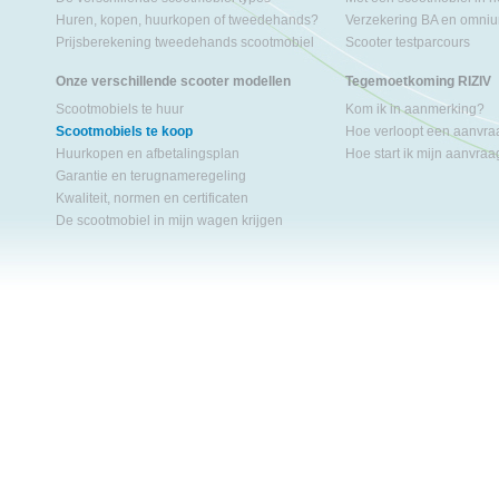
Huren, kopen, huurkopen of tweedehands?
Verzekering BA en omniu
Prijsberekening tweedehands scootmobiel
Scooter testparcours
Onze verschillende scooter modellen
Tegemoetkoming RIZIV
Scootmobiels te huur
Kom ik in aanmerking?
Scootmobiels te koop
Hoe verloopt een aanvr
Huurkopen en afbetalingsplan
Hoe start ik mijn aanvra
Garantie en terugnameregeling
Kwaliteit, normen en certificaten
De scootmobiel in mijn wagen krijgen