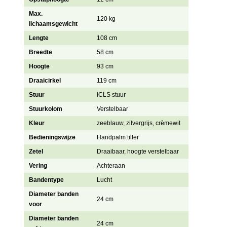
Max.
120 kg
lichaamsgewicht
Lengte
108 cm
Breedte
58 cm
Hoogte
93 cm
Draaicirkel
119 cm
Stuur
ICLS stuur
Stuurkolom
Verstelbaar
Kleur
zeeblauw, zilvergrijs, crèmewit
Bedieningswijze
Handpalm tiller
Zetel
Draaibaar, hoogte verstelbaar
Vering
Achteraan
Bandentype
Lucht
Diameter banden
24 cm
voor
Diameter banden
24 cm