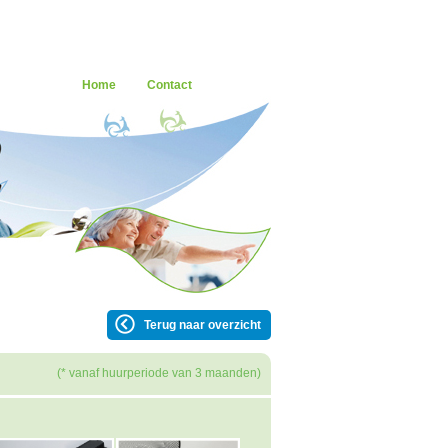
Home
Contact
Terug naar overzicht
(* vanaf huurperiode van 3 maanden)