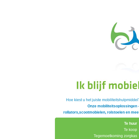
Hoe kiest u het juiste mobiliteitshulpmiddel
Onze mobiliteitsoplossingen 
rollators,scootmobielen, rolstoelen en mee
Te huur
Te koop
Tegemoetkoming zorgkas