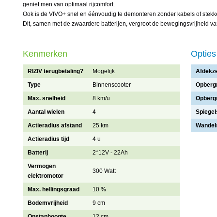
geniet men van optimaal rijcomfort.
Ook is de VIVO+ snel en éénvoudig te demonteren zonder kabels of stekk
Dit, samen met de zwaardere batterijen, vergroot de bewegingsvrijheid va
Kenmerken
Opties
RIZIV terugbetaling?
Mogelijk
Afdekze
Type
Binnenscooter
Opberg
Max. snelheid
8 km/u
Opberg
Aantal wielen
4
Spiegel
Actieradius afstand
25 km
Wandel
Actieradius tijd
4 u
Batterij
2*12V - 22Ah
Vermogen
300 Watt
elektromotor
Max. hellingsgraad
10 %
Bodemvrijheid
9 cm
Opstaphoogte
12 cm