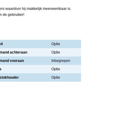
ers waardoor hij makkelijk meeneembaar is.
n de gebruiker!
il
Optie
mand achteraan
Optie
mand vooraan
Inbegrepen
s
Optie
stokhouder
Optie