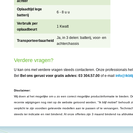
achter
Oplaadtijd lege
6 - 8 u u
batterij
Verbruik per
1 Kwatt
oplaadbeurt
Ja, in 3 delen: batterij, voor- en
Transporteerbaarheid
achterchassis
Verdere vragen?
U kan ons met verdere vragen steeds contacteren. Onze professionals hel
Bel
Bel ons gerust voor gratis advies: 03 304.57.00
of e-mail
info@ikbli
Disclaimer:
Wij doen al het mogelijke om u zo een correct mogelijke productinformatie te bieden. Do
recente wijzigingen nog niet op de website getoond worden. "Ik blijf mobiel" behoudt z
verplicht te zijn voordien geleverde modellen aan te passen of te vervangen. Technisc
steeds ter indicatie en niet bindend. Al onze offertes zijn 3 maand bindend na afdrukk