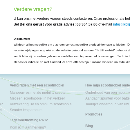
Verdere vragen?
U kan ons met verdere vragen steeds contacteren. Onze professionals hel
Bel
Bel ons gerust voor gratis advies: 03 304.57.00
of e-mail
info@ikbli
Disclaimer:
Wij doen al het mogelijke om u zo een correct mogelijke productinformatie te bieden. Do
recente wijzigingen nog niet op de website getoond worden. "Ik blijf mobiel" behoudt z
verplicht te zijn voordien geleverde modellen aan te passen of te vervangen. Technisc
steeds ter indicatie en niet bindend. Al onze offertes zijn 3 maand bindend na afdrukk
Veilig rijden met een scootmobiel
Hoe mijn scootmobiel ond
Manoeuvres met de mobility scooter
Onderhoud van een mobility
Met een scootmobiel in het verkeer
Aandachtspunten voor batter
s?
Verzekering BA en omnium scootmobiel
Jaarlijks onderhoud van uw
el
Scooter testparcours
Promoties
Tegemoetkoming RIZIV
Blog
Kom ik in aanmerking?