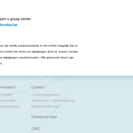
pen u graag verder.
jfmobiel.be
or de snelle productevolutie is het echter mogelijk dat er
ich echter het recht om wijzigingen door te voeren zonder
he wijzigingen voorbehouden. Alle getoonde foto's zijn
en.
erhouden?
Contact
 scooter
Contactgegevens
ij en lader
Showroom + openingsuren
 scootmobiel
Waar leveren wij?
Download zone
CMS