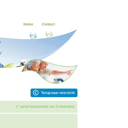
Home
Contact
Terug naar overzicht
(* vanaf huurperiode van 3 maanden)