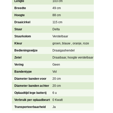
Lengte
103 cm
Breedte
49 cm
Hoogte
88 cm
Draaicirkel
115 cm
Stuur
Delta
Stuurkolom
Verstelbaar
Kleur
groen, blauw , oranje, roze
Bedieningswijze
Draaigashendel
Zetel
Draaibaar, hoogte verstelbaar
Vering
Geen
Bandentype
Vol
Diameter banden voor
20 cm
Diameter banden achter
20 cm
Oplaadtijd lege batterij
6 u
Verbruik per oplaadbeurt
0 Kwatt
Transporteerbaarheid
Ja