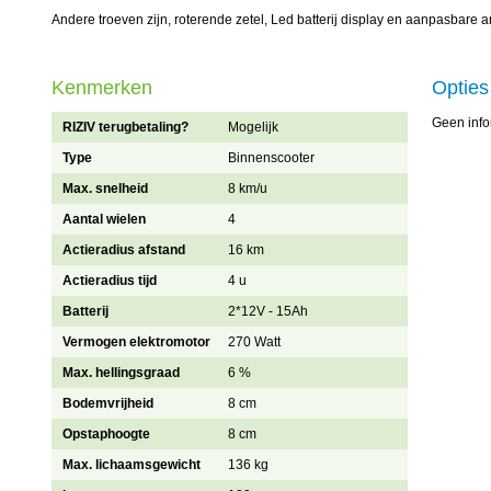
Andere troeven zijn, roterende zetel, Led batterij display en aanpasbare 
Kenmerken
Opties
Geen info
RIZIV terugbetaling?
Mogelijk
Type
Binnenscooter
Max. snelheid
8 km/u
Aantal wielen
4
Actieradius afstand
16 km
Actieradius tijd
4 u
Batterij
2*12V - 15Ah
Vermogen elektromotor
270 Watt
Max. hellingsgraad
6 %
Bodemvrijheid
8 cm
Opstaphoogte
8 cm
Max. lichaamsgewicht
136 kg