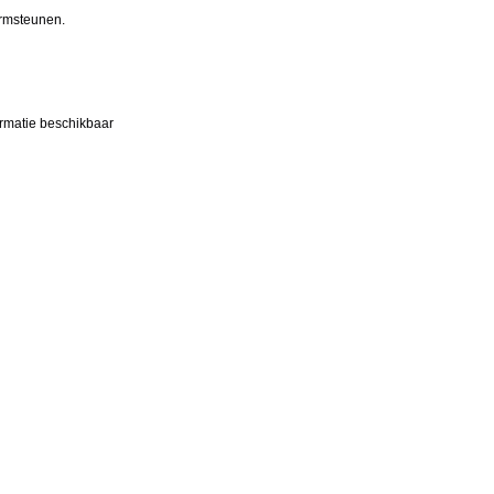
armsteunen.
rmatie beschikbaar