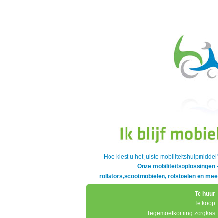
Hoe kiest u het juiste mobiliteitshulpmiddel
Onze mobiliteitsoplossingen 
rollators,scootmobielen, rolstoelen en mee
Te huur
Te koop
Tegemoetkoming zorgkas