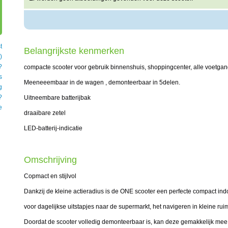
t
Belangrijkste kenmerken
)
?
compacte scooter voor gebruik binnenshuis, shoppingcenter, alle voetga
s
Meeneeembaar in de wagen , demonteerbaar in 5delen.
g
?
Uitneembare batterijbak
e
draaibare zetel
LED-batterij-indicatie
Omschrijving
Copmact en stijlvol
Dankzij de kleine actieradius is de ONE scooter een perfecte compact indo
voor dagelijkse uitstapjes naar de supermarkt, het navigeren in kleine rui
Doordat de scooter volledig demonteerbaar is, kan deze gemakkelijk mee 