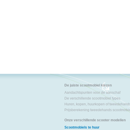
De juiste scootmobiel kiezen
Aandachtspunten voor de aanschaf
De verschillende scootmobiel types
Huren, kopen, huurkopen of tweedehand
Prijsberekening tweedehands scootmobi
Onze verschillende scooter modellen
Scootmobiels te huur