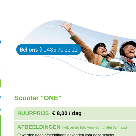
Scooter "ONE"
?
–
r
HUURPRIJS
€ 8,00 / dag
*
AFBEELDINGEN
(klik op de foto voor een groter formaat)
Er werden geen afbeeldingen gevonden voor deze scooter.